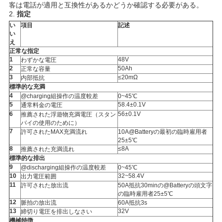
客は電話が適用と互換性があるかどうか確認する必要がある。
PRIVACY
2.
指定
い
項目
記述
POLICY
い
え
正常な指定
1
48V
わずかな電圧
2
50Ah
正常な容量
3
≤20mΩ
内部抵抗
標準的な充満
4
@charging組操作の温度較差
0~45℃
5
58.4±0.1V
通常料金の電圧
6
56±0.1V
推薦された浮遊物充満電圧（スタン
バイの使用のために）
7
許可されたMAX充満流れ
10A@Batteryの最初の臨時雇用者
25±5℃
8
≤8A
推薦された充満流れ
標準的な排出
9
@discharging組操作の温度較差
0~45℃
10
32~58.4V
出力電圧範囲
11
許可された放出流
50A抵抗30minの@Batteryの頭文字
の臨時雇用者25±5℃
12
脈拍の放出流
60A抵抗3s
13
32V
締切り電圧を排出しなさい
機械特徴