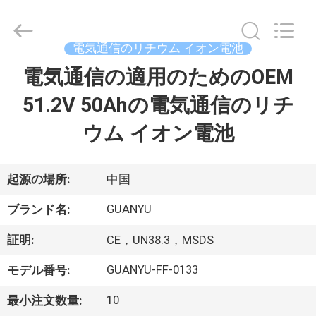
Copyright
©
2021
-
2026
電気通信のリチウム イオン電池
Shenzhen
guanyu
new
電気通信の適用のためのOEM
家
energy
technology
co.,
51.2V 50Ahの電気通信のリチ
ltd.
All
製
Rights
ウム イオン電池
Reserved.
Developed
品
by
ECER
起源の場所:
中国
私
GUANYU
ブランド名:
達
証明:
CE，UN38.3，MSDS
に
GUANYU-FF-0133
モデル番号:
つ
10
最小注文数量: