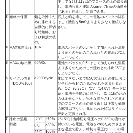
少しでなければ3回のプロセスの上の繰り返
し、電池容量と排出のcurrent*timeの価値を
（ああ）停止し、定義できる。
3
短絡の保護
鉛を取除くた
抵抗と鉛を通してこの電池のパックの陽性
めに排出する
そして陰性を5mΩよりより少なく接続しな
自動的に締切
さい。
り時短絡、お
よび解放の後
の。
4
10A
MAX充満流れ
電池のパックの0.5hそして加えられた温度
より多くのためのこの流れとの充満20℃よ
りより少なく。
5
60A/3s
MAXの放出流
電池のパックの0.5hそして加えられた温度
より多くのためのこの流れとの排出35℃よ
りより少なく。
6
≥2000cycle
サイクル寿命
排出できないまで0.5Cの流れとの排出およ
（DOD%100）
びそれから1hのためのそれを休ませるた
め。CC （0.33C） /CV （14.6V）モードに
続く電池を全能力に満たし、次に1hのため
の休ませなさい。完全な満たされた容量ま
でのプロセスの上の繰り返しは正常な価値
の80%以下ない。集められた時はサイクル
寿命と定義される。
7
≥70%
排出の温度
-20℃
25±5℃排出締切り電圧への0.33Cの流れが
特徴
付いている電池。電池を2hのためのさまざ
≥80%
0℃
まな温度で貯え、締切り電圧に0.33Cの電
100%
25℃