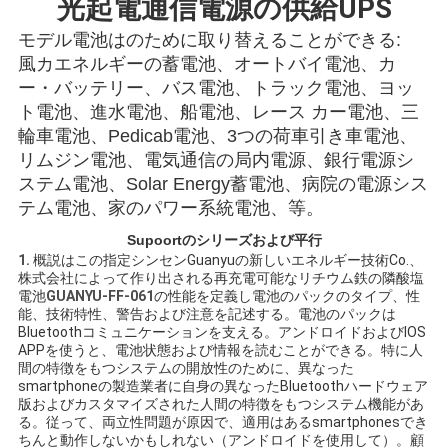
光起電通信電源の供給UPS
用
モデル電池はのために取り替えることができる:
を
風カエネルギーの蓄電池、
オートバイ電池、カ
ー・バッテリー、バス電池、トラック電池、ヨッ
要
ト電池、進水電池、船電池、レース カー電池、三
輪車電池、Pedicab電池、3つの荷車引き車電池、
求
リムジン電池、電気通信の局内電源、銀行電源シ
し
ステム電池、Solar Energy蓄電池、病院の電源シス
テム電池、家のパワー系統電池、等。
な
Supoortのシリーズおよび平行
さ
1.
概説はこの指定シンセンGuanyuの新しいエネルギー技術Co.、
株式会社によって作り出される再充電可能なリチウム鉄の隣酸塩
い
電池
GUANYU-FF-061
の性能を定義し電池のパックのタイプ、性
能、技術特性、警告および注意を記述する。電池のパックは
Bluetoothコミュニケーションを支える。アンドロイドおよびIOS
APPを使うと、電池状態および情報を読むことができる。特に人
地
間の特徴をもつシステムの開放性のために、異なった
smartphoneの製造業者に自身の異なったBluetoothハードウェア
版およびカスタマイズされた人間の特徴をもつシステム機能があ
図
る。従って、両立性問題が原因で、適用はあるsmartphonesでき
ちんと動作しないかもしれない（アンドロイドを使用して）。顧