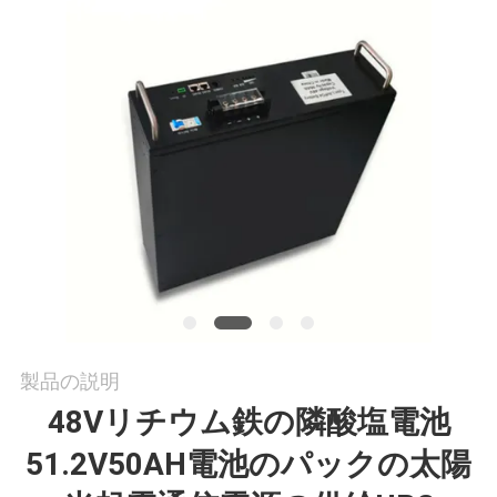
私
達
に
連
絡
し
な
さ
製品の説明
い
48Vリチウム鉄の隣酸塩電池
51.2V50AH電池のパックの太陽
引