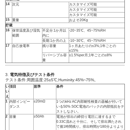
14
次元
カスタマイズ可能
カスタマイズ可能
カスタマイズ可能
15
重量
およそ20Kg
貯蔵
16
保管温度及び湿気
不足分:1か月以
-20~35℃、45~75%RH
範囲
内に
長期:1か月の上
-10~30℃、45~75%RH
17
自己放電率
残り容量
1ヶ月あたりの≤3%;1年ごとの
≤15%
リバーシブル容
≤1.5%per月;1年ごとの≤8%
量
3.
電気特徴及びテスト条件
テスト条件:周囲温度:25±5℃;Huminity:45%~75%。
い
項目
規準
条件
い
え
1
≤20mΩ
内部インピー
1つのkHz AC内部耐性検査の器械が付いて
ダンス
いる50% SOC電池のパックの内部抵抗をテ
ストしなさい。
2
≥50Ah
容量
電池が排出の締切り電圧に達するまで
0.33C流れと十分に、そして排出満たされ
て後1時間残り。排出時間が180分よりより