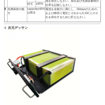
池を排出しなさい。排出及び充満容量間の
≥95%
55℃
比率を記録しなさい。
8
capacity≥90%
充満保持の能
電池を全能力に満たし、28daysのための、
は残る
力
および締切り電圧にそれから0.33Cとのそ
れを排出するために貯えなさい。
4.
次元デッサン