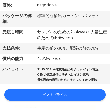
い
negotiable
価格:
て
パッケージの詳
標準的な輸出カートン、パレット
細:
工
受渡し時間:
サンプルのための2~4weeks;大量生産
場
のための4~6weeks
旅
支払条件:
生産の前の30%、配達の前の70%
行
450Mwh/year
供給の能力:
,
ハイライト:
51.2V 50Ahの電気通信のリチウム イオン電池
品
,
OEMの電気通信のリチウム イオン電池
電気通信の適用のためのリチウム イオン電池
質
管
ベストプライス
理