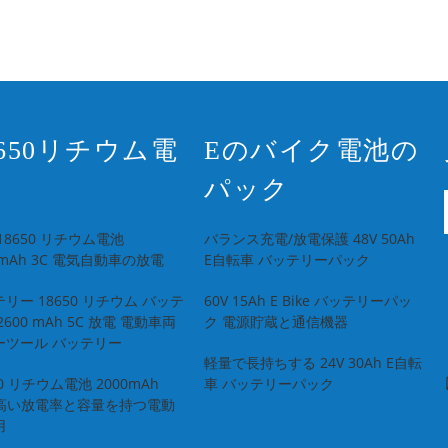
8650リチウム電
Eのバイク電池の
パック
18650 リチウム電池
バランス充電/放電保護 48V 50Ah
0mAh 3C 電気自動車の放電
E自転車 バッテリーパック
リー 18650 リチウム バッテ
60V 15Ah E Bike バッテリーパッ
2600 mAh 5C 放電 電動車両
ク 電源貯蔵と通信機器
ーツール バッテリー
軽量で長持ちする 24V 30Ah E自転
50 リチウム電池 2000mAh
車 バッテリーパック
C 高い放電率と容量を持つ電動
用