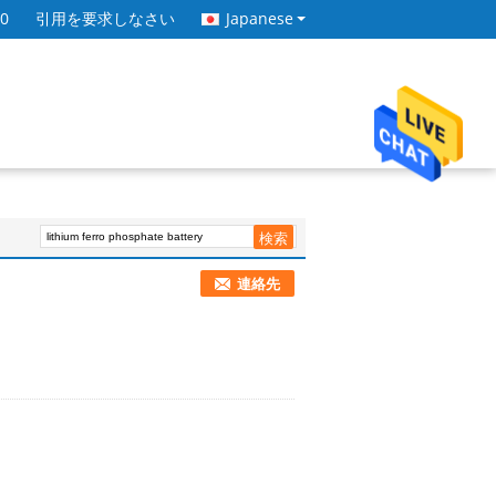
80
引用を要求しなさい
Japanese
連絡先