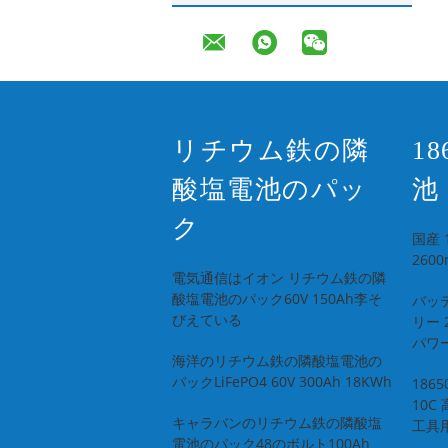
リチウム鉄の隣
1
酸塩電池のパッ
池
ク
国産 
260
電気通信はイオン リチウム鉄の隣
酸塩電池のパック60V 150Ah李そ
バッテ
びえている
リー 
パワ
海洋のリチウム鉄の隣酸塩電池の
パックLiFePO4 60V 300Ah 18KWh
186
10
キャラバンのリチウム鉄の隣酸塩
工具
電池のパック48のボルト100Ah