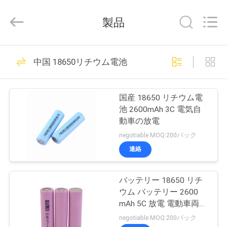
2021
-
2026
製品
Shenzhen
guanyu
new
energy
家
31
technology
co.,
中国 18650リチウム電池
ltd.
リチウム鉄の隣酸
All
Rights
Reserved.
製
塩電池のパック
Developed
国産 18650 リチウム電
by
ECER
品
池 2600mAh 3C 電気自
動車の放電
negotiable MOQ:200パック
私
連絡
9
達
リチウム鉄はRv電
バッテリー 18650 リチ
に
ウム バッテリー 2600
池をリン酸で処理
つ
mAh 5C 放電 電動車両
パワーツール バッテリ
negotiable MOQ:200パック