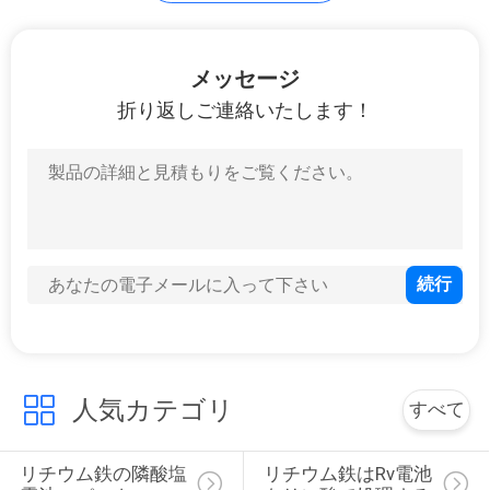
私
14
メッセージ
達
eのバイク電池のパ
折り返しご連絡いたします！
に
ック
連
絡
し
な
4
ゴルフ カートのリ
さ
い
チウム イオン電池
人気カテゴリ
すべて
引
リチウム鉄の隣酸塩
リチウム鉄はRv電池