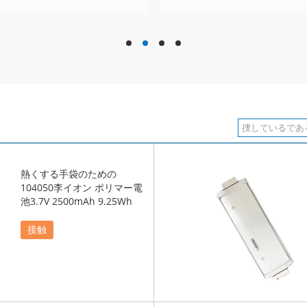
hd
hd
hd
hd
熱くする手袋のための
104050李イオン ポリマー電
池3.7V 2500mAh 9.25Wh
接触