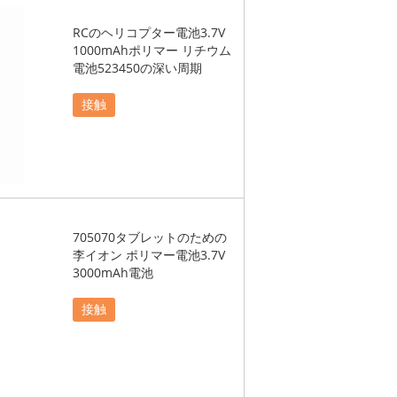
RCのヘリコプター電池3.7V
1000mAhポリマー リチウム
電池523450の深い周期
接触
705070タブレットのための
李イオン ポリマー電池3.7V
3000mAh電池
接触