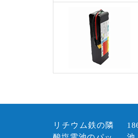
リチウム鉄の隣
1
酸塩電池のパッ
池