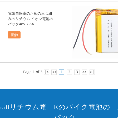
電気自転車のための三つ組
みのリチウム イオン電池の
パック48V 7.8A
接触
Page 1 of 3
|<
<<
1
2
3
>>
>|
8650リチウム電
Eのバイク電池の
パック