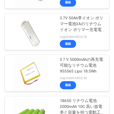
い
連絡
て
3.7V 50Ah李イオン ポリ
マー電池3Aのリチウム
工
イオン ポリマー充電電
池
場
negotiable MOQ:50
連絡
旅
行
3.7 V 5000mAhの再充電
可能なリチウム電池
955565 Lipo 18.5Wh
品
negotiable MOQ:50
質
連絡
管
18650 リチウム電池
理
2000mAh 10C 高い放電
率と容量を持つ電動工具