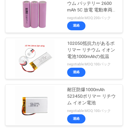
ウム バッテリー 2600
用
mAh 5C 放電 電動車両
を
パワーツール バッテリ
negotiable MOQ:200パック
ー
連絡
要
求
102050抵抗力があるポ
リマー リチウム イオン
し
電池1000mAhの低温
な
negotiable MOQ:100パック
連絡
さ
い
耐圧防爆1000mAh
523450ポリマー リチウ
ム イオン電池
地
negotiable MOQ:100パック
図
連絡