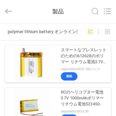
energy
technology
co.,
製品
ltd.
All
Rights
Reserved.
家
Developed
by
polymer lithium battery オンライン製造
ECER
製
スマートなブレスレット
品
のための612628のポリ
マー リチウム電池3.7V
490mAh
negotiable MOQ:100パック
私
連絡
達
RCのヘリコプター電池
に
3.7V 1000mAhポリマー
つ
リチウム電池523450の
深い周期
negotiable MOQ:50