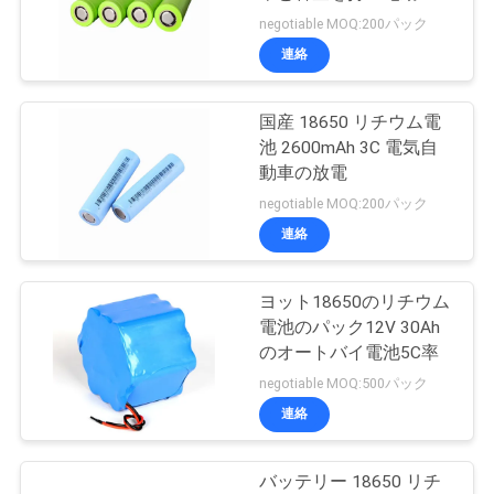
用
negotiable MOQ:200パック
私
連絡
達
国産 18650 リチウム電
に
池 2600mAh 3C 電気自
連
動車の放電
negotiable MOQ:200パック
絡
連絡
し
な
ヨット18650のリチウム
電池のパック12V 30Ah
さ
のオートバイ電池5C率
negotiable MOQ:500パック
い
連絡
引
バッテリー 18650 リチ