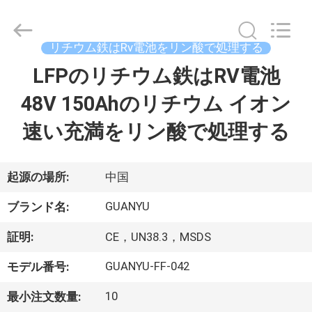
Shenzhen
guanyu
new
energy
technology
リチウム鉄はRv電池をリン酸で処理する
co.,
ltd.
LFPのリチウム鉄はRV電池
家
All
Rights
Reserved.
Developed
48V 150Ahのリチウム イオン
by
ECER
製
速い充満をリン酸で処理する
品
起源の場所:
中国
私
GUANYU
ブランド名:
達
証明:
CE，UN38.3，MSDS
に
GUANYU-FF-042
モデル番号:
つ
10
最小注文数量: