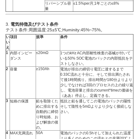
リバーシブル容
≤1.5%per月;1年ごとの≤8%
量
3.
電気特徴及びテスト条件
テスト条件:周囲温度:25±5℃;Huminity:45%~75%。
い
項目
規準
条件
い
え
1
≤20mΩ
内部インピー
1つのkHz AC内部耐性検査の器械が付いて
ダンス
いる50% SOC電池のパックの内部抵抗をテ
ストしなさい。
2
≥150Ah
容量
電池が排出の締切り電圧に達するまで
0.33C流れと十分に、そして排出満たされ
て後1時間残り。排出時間が180分よりより
少しでなければ3回のプロセスの上の繰り返
し、電池容量と排出のcurrent*timeの価値を
（ああ）停止し、定義できる。
3
短絡の保護
鉛を取除くた
抵抗と鉛を通してこの電池のパックの陽性
めに排出する
そして陰性を5mΩよりより少なく接続しな
自動的に締切
さい。
り時短絡、お
よび解放の後
の。
4
50A
MAX充満流れ
電池のパックの0.5hそして加えられた温度
より多くのためのこの流れとの充満20℃よ