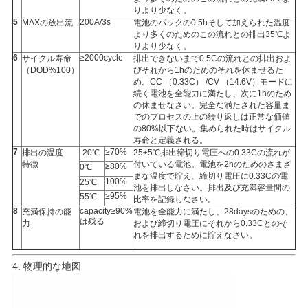
りより少なく。
5
200A/3s
MAXの放出流
電池のパックの0.5hそして加えられた温度
より多くのためのこの流れとの排出35℃よ
りより少なく。
6
≥2000cycle
サイクル寿命
排出できないまで0.5Cの流れとの排出およ
（DOD%100）
びそれから1hのためのそれを休ませるた
め。CC （0.33C） /CV （14.6V）モードに
続く電池を全能力に満たし、次に1hのため
の休ませなさい。完全な満たされた容量ま
でのプロセスの上の繰り返しは正常な価値
の80%以下ない。集められた時はサイクル
寿命と定義される。
7
≥70%
排出の温度
-20℃
25±5℃排出締切り電圧への0.33Cの流れが
特徴
付いている電池。電池を2hのためのさまざ
≥80%
0℃
まな温度で貯え、締切り電圧に0.33Cの電
100%
25℃
池を排出しなさい。排出及び充満容量間の
≥95%
55℃
比率を記録しなさい。
8
capacity≥90%
充満保持の能
電池を全能力に満たし、28daysのための、
は残る
力
および締切り電圧にそれから0.33Cとのそ
れを排出するために貯えなさい。
4. 物理的な地図