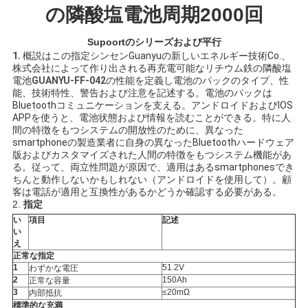
の隣酸塩電池周期2000回
用
を
Supoortのシリーズおよび平行
1.
概説はこの指定シンセンGuanyuの新しいエネルギー技術Co.、
要
株式会社によって作り出される再充電可能なリチウム鉄の隣酸塩
電池
GUANYU-FF-042
の性能を定義し電池のパックのタイプ、性
求
能、技術特性、警告および注意を記述する。電池のパックは
Bluetoothコミュニケーションを支える。アンドロイドおよびIOS
APPを使うと、電池状態および情報を読むことができる。特に人
し
間の特徴をもつシステムの開放性のために、異なった
smartphoneの製造業者に自身の異なったBluetoothハードウェア
な
版およびカスタマイズされた人間の特徴をもつシステム機能があ
る。従って、両立性問題が原因で、適用はあるsmartphonesでき
さ
ちんと動作しないかもしれない（アンドロイドを使用して）。顧
客は電話が適用と互換性があるかどうか確認する必要がある。
い
2.
指定
い
項目
記述
い
え
地
正常な指定
1
51.2V
わずかな電圧
図
2
150Ah
正常な容量
3
≤20mΩ
内部抵抗
標準的な充満