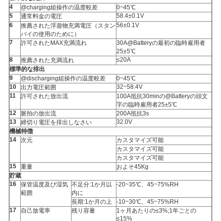
4
@charging組操作の温度較差
0~45℃
PRIVACY
5
58.4±0.1V
通常料金の電圧
6
56±0.1V
推薦された浮遊物充満電圧（スタン
POLICY
バイの使用のために）
7
許可されたMAX充満流れ
30A@Batteryの最初の臨時雇用者
25±5℃
8
≤20A
推薦された充満流れ
標準的な排出
9
@discharging組操作の温度較差
0~45℃
10
32~58.4V
出力電圧範囲
11
許可された放出流
100A抵抗30minの@Batteryの頭文
字の臨時雇用者25±5℃
12
脈拍の放出流
200A抵抗3s
13
32.0V
締切り電圧を排出しなさい
機械特徴
14
次元
カスタマイズ可能
カスタマイズ可能
カスタマイズ可能
15
重量
およそ45Kg
貯蔵
16
保管温度及び湿気
不足分:1か月以
-20~35℃、45~75%RH
範囲
内に
長期:1か月の上
-10~30℃、45~75%RH
17
自己放電率
残り容量
1ヶ月あたりの≤3%;1年ごとの
≤15%