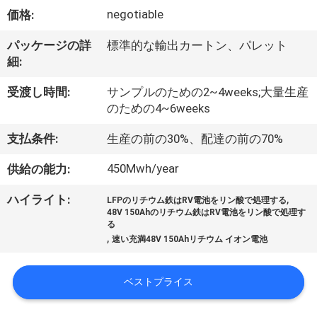
い
negotiable
価格:
て
パッケージの詳
標準的な輸出カートン、パレット
細:
工
受渡し時間:
サンプルのための2~4weeks;大量生産
場
のための4~6weeks
旅
支払条件:
生産の前の30%、配達の前の70%
行
450Mwh/year
供給の能力:
,
ハイライト:
LFPのリチウム鉄はRV電池をリン酸で処理する
品
48V 150Ahのリチウム鉄はRV電池をリン酸で処理す
る
質
,
速い充満48V 150Ahリチウム イオン電池
管
ベストプライス
理