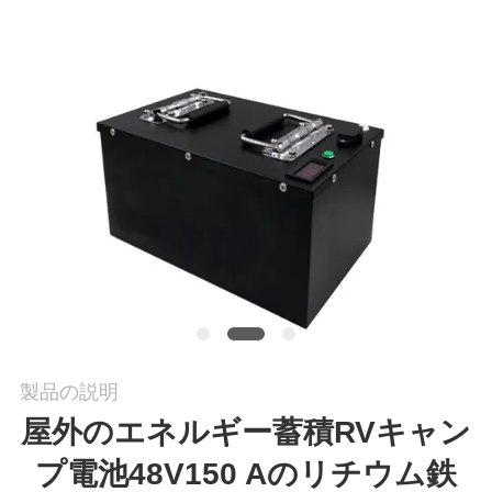
私
達
に
連
絡
し
な
さ
い
製品の説明
屋外のエネルギー蓄積RVキャン
引
プ電池48V150 Aのリチウム鉄