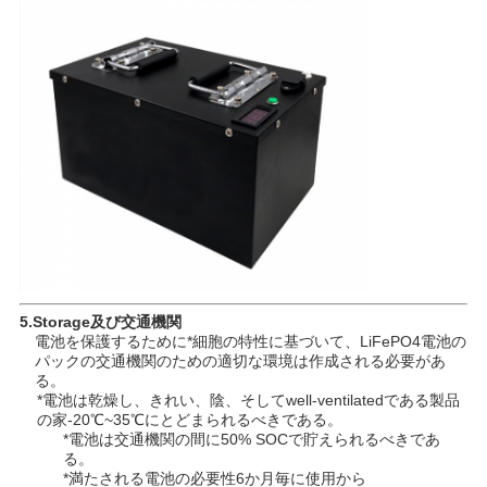
5.Storage及び交通機関
電池を保護するために*細胞の特性に基づいて、LiFePO4電池の
パックの交通機関のための適切な環境は作成される必要があ
る。
*電池は乾燥し、きれい、陰、そしてwell-ventilatedである製品
の家-20℃~35℃にとどまられるべきである。
*電池は交通機関の間に50% SOCで貯えられるべきであ
る。
*満たされる電池の必要性6か月毎に使用から