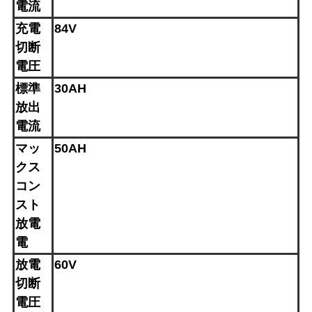
電流
PRIVACY
充電
84V
POLICY
切断
電圧
標準
30AH
放出
電流
マッ
50AH
クス
コン
スト
放電
電
放電
60V
切断
電圧