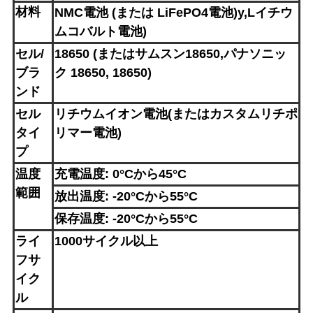
材料
NMC電池 (または LiFePO4電池)
y,L
イチウ
ムコバルト電池
)
セル/
18650 (または
サムスン
18650,
パナソニッ
ブラ
ク
18650, 18650)
ンド
セル
リチウムイオン電池
(またはカスタムリチポ
タイ
リマー電池)
プ
温度
充電温度: 0°Cから45°C
範囲
放出温度: -20°Cから55°C
保存温度: -20°Cから55°C
ライ
1000サイクル以上
フサ
イク
ル