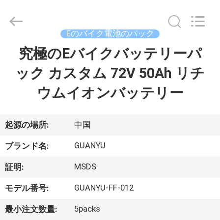
-
2026
Shenzhen
guanyu
new
Eのバイク電池のパック
energy
technology
究極のEバイクバッテリーパ
家
co.,
ltd.
All
ック カスタム 72V 50Ah リチ
Rights
Reserved.
Developed
製
ウムイオンバッテリー
by
ECER
品
起源の場所:
中国
私
GUANYU
ブランド名:
達
MSDS
証明:
に
GUANYU-FF-012
モデル番号:
つ
5packs
最小注文数量: