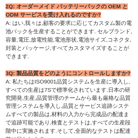
2Q: オーダーメイド バッテリーパックの OEM と
ODM サービスを受け入れるのですか?
A: はい,我々は,顧客の要求に応じてカスタム製の電
池パックを生産することができます. セルブランド,
容量,電圧,放電性能,電池形状,電池サイズ,コネクタ,
封装とパッケージ,すべてカスタマイズすることが
できます.
3Q: 製品品質をどのようにコントロールしますか?
A: 私たちはISO9001品質システムを生産に導入し,
すべての生産は7Sで標準化されています.
日本の研
究開発,生産,品質管理のチームから
最も厳格な品質
管理システムを導入し,
品質とサービス追跡システ
ム
すべての製品は,材料の入力から完成品の配達ま
で追跡可能であり,検査とテストは,すべての生産段
階中に実施されます.そして,全面的なテストは配達