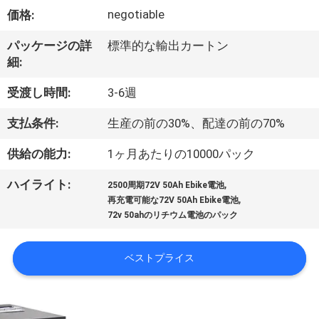
い
negotiable
価格:
て
パッケージの詳
標準的な輸出カートン
細:
工
受渡し時間:
3-6週
場
支払条件:
生産の前の30%、配達の前の70%
旅
供給の能力:
1ヶ月あたりの10000パック
行
,
ハイライト:
2500周期72V 50Ah Ebike電池
,
再充電可能な72V 50Ah Ebike電池
品
72v 50ahのリチウム電池のパック
質
ベストプライス
管
理