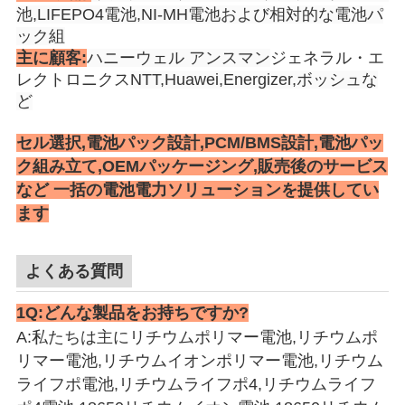
池,LIFEPO4電池,NI-MH電池および相対的な電池パ
ック組
主に顧客:
ハニーウェル アンスマン
ジェネラル・エ
レクトロニクス
NTT,Huawei,Energizer,ボッシュな
ど
セル選択,電池パック設計,PCM/BMS設計,電池パッ
ク組み立て,OEMパッケージング,販売後のサービス
など 一括の電池電力ソリューションを提供してい
ます
よくある質問
1Q:どんな製品をお持ちですか?
A:私たちは主に
リチウムポリマー電池,リチウムポ
リマー電池,リチウムイオンポリマー電池,リチウム
ライフポ電池,リチウムライフポ4,リチウムライフ