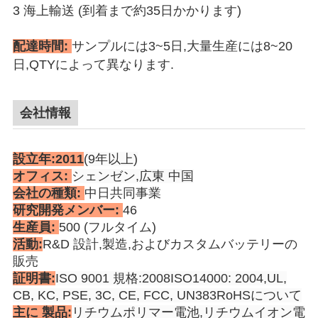
3 海上輸送 (到着まで約35日かかります)
配達時間:
サンプルには3~5日,大量生産には8~20
日,QTYによって異なります.
会社情報
設立年:
2011
(9年以上)
オフィス:
シェンゼン,広東 中国
会社の種類:
中日共同事業
研究開発メンバー:
46
生産員:
500 (フルタイム)
活動:
R&D 設計,製造,およびカスタムバッテリーの
販売
証明書:
ISO 9001 規格:2008ISO14000: 2004,UL,
CB, KC, PSE, 3C, CE, FCC, UN383RoHSについて
主に 製品:
リチウムポリマー電池,リチウムイオン電