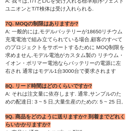
A: 我々は,T/TとL/Cを受け入れる
標準順序
ウェスト
ユニオンとT/T
検体は受け入れられる.
7Q. MOQの制限はありますか?
A: 一般的には,モデルバッテリーが18650リチウム
充電電池で組み立てられている場合,顧客のすべて
のプロジェクトをサポートするために MOQ制限を
求めません.モデル電池がカスタム製の リチウム・
イオン・ポリマー電池ならバッテリーの電源に左
右され 通常はモデル1台3000台で要求されます
8Q. リード時間はどのくらいですか?
A: それは注文量に依存します. 通常,サンプルのた
めの配達日: 3 ~ 5 日,大量生産のための: 5 ~ 25 日,
9Q. 商品をどのように送りますか? 到着までどれく
らいかかりますか?