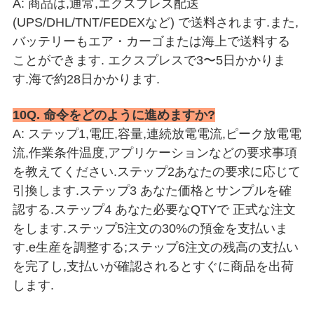
A: 商品は,通常,エクスプレス配送
(UPS/DHL/TNT/FEDEXなど) で送料されます.また,
バッテリーもエア・カーゴまたは海上で送料する
ことができます. エクスプレスで3〜5日かかりま
す.海で約28日かかります.
10Q. 命令をどのように進めますか?
A: ステップ1,電圧,容量,連続放電電流,ピーク放電電
流,作業条件温度,アプリケーションなどの要求事項
を教えてください.
ステップ2
あなたの要求に応じて
引換します.
ステップ3 あなた
価格とサンプルを確
認する.
ステップ4 あなた
必要なQTYで 正式な注文
をします.
ステップ5
注文の30%の預金を支払いま
す.
e
生産を調整する
;
ステップ6
注文の残高の支払い
を完了し,支払いが確認されるとすぐに商品を出荷
します.