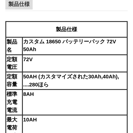
製品仕様
用
を
要
製品仕様
求
カスタム 18650 バッテリーパック 72V
製品
50Ah
名
し
定額
72V
な
電圧
さ
定額
50AH (カスタマイズされた30Ah,40Ah)
,
容量
....280
ほら
い
標準
8AH
充電
地
電流
最大
10AH
図
電荷