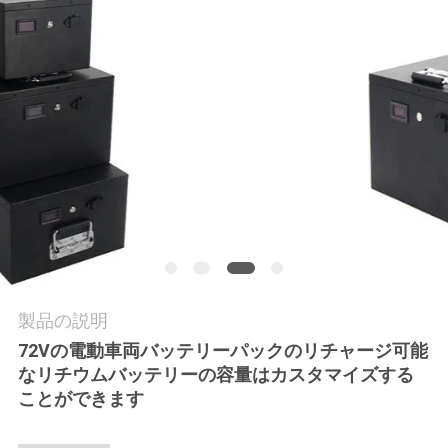
私
達
に
連
絡
し
な
さ
製品の説明
72Vの電動車両バッテリーパックのリチャージ可能
い
なリチウムバッテリーの容量はカスタマイズする
ことができます
引