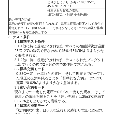
より少しにより3か月:- 10℃~35℃、
45%RH~75%RH
推薦された貯蔵の環境:
15℃~35℃、45%RH~75%RH
長い時間の貯蔵:
電池の必要性が長い間貯えられれば、電圧は貯蔵の提案として条件で
貯えられて11V （50%SOC）。それは少なくとも1つの充満及び排出
周期を6ヶ月毎に必要とする
3.
テスト条件
3.1標準テスト条件
3.1.1他に特に規定がなければ、すべての性能試験は温度
25℃±2℃の湿気で行なわれて45%~75%RHよりより少な
く要求される。
3.1.2他に特に規定がなければ、テストされたプロダクト
は出て行くの後で2ヶ月の内で未使用要求される。
3.2標準充満モード
0.33C一定した流れとの電圧、そして現在までの一定し
た電圧の充満を限ることを「標準的な充満」は25±2℃
充満で0.02ItAよりより少なく意味する。
3.3速い充満モード
現在までの一定した電圧の0.5 Cの一定した現在、そして
充満との電圧を限ることを「速い充満」は25±2℃充満で
0.02ItAよりより少なく意味する。
3.4標準の排出モード
「標準的な排出」は0.33C流れとの締切り電圧に25±2℃