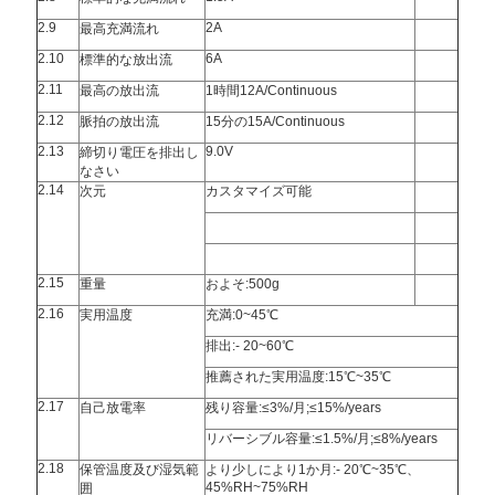
PRIVACY
2.9
2A
最高充満流れ
2.10
6A
標準的な放出流
POLICY
2.11
最高の放出流
1時間12A/Continuous
2.12
脈拍の放出流
15分の15A/Continuous
2.13
9.0V
締切り電圧を排出し
なさい
2.14
次元
カスタマイズ可能
2.15
重量
およそ:500g
2.16
実用温度
充満:0~45℃
排出:- 20~60℃
推薦された実用温度:15℃~35℃
2.17
自己放電率
残り容量:≤3%/月;≤15%/years
リバーシブル容量:≤1.5%/月;≤8%/years
2.18
保管温度及び湿気範
より少しにより1か月:- 20℃~35℃、
45%RH~75%RH
囲