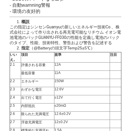
用
- 自動warnning警報
- 環境の友好的
を
1.
概説
この指定はシンセンGuanyuの新しいエネルギー技術Co.、株
要
式会社によって作り出される再充電可能なリチウム イオン電
池電池のパックGUANYU-FF030の性能を定義し電池のパック
求
のタイプ、性能、技術特性、警告および警告を記述する
2.
指定
（@Batteryの頭文字Temp25±5℃）
し
いい
項目
規準
注目
え。
な
2.1
12A
評価される容量
11A
最低容量
さ
2.2
150W
エネルギー
い
2.3
12.6V
わずかな電圧
2.4
≥12V
出て行く電圧
2.5
≤20mΩ
内部抵抗
地
2.6
12.6±0.2V
限られた充満電圧
図
2.7
12±0.2V
浮遊充満電圧
2.8
1.5A
標準的な充満流れ