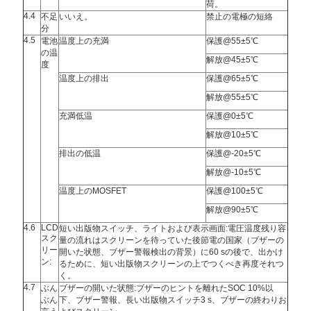
荷。
4.4
不足
いいえ。
禁止の電極の短絡
分
4.5
電池
温度上の充満
保護@55±5℃
の温
解放@45±5℃
度
温度上の排出
保護@65±5℃
解放@55±5℃
充満低温
保護@0±5℃
解放@10±5℃
排出の低温
保護@-20±5℃
解放@-10±5℃
温度上のMOSFET
保護@100±5℃
解放@90±5℃
4.6
LCD
短い出版物スイッチ、ライトおよび表示画面:電圧温度残り容
スク
量の流れはスクリーンを待っていた後節電の国家（ブザーの
リー
開いた状態、ブザー警報検出の背景）に60 sの後で、出かけ
ン:
るために、短い出版物スクリーンの上でつくべき再度それつ
く。
4.7
ぶん
ブザーの開いた状態:ブザーのヒントを離れたSOC 10%以
ぶん
下、ブザー警報、長い出版物スイッチ3 s、ブザーの終わりお