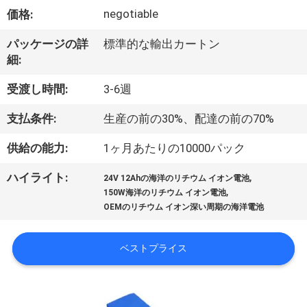
い
negotiable
価格:
て
パッケージの詳
標準的な輸出カートン
細:
工
受渡し時間:
3-6週
場
支払条件:
生産の前の30%、配達の前の70%
旅
供給の能力:
1ヶ月あたりの10000パック
行
,
ハイライト:
24V 12Ahの海洋のリチウム イオン電池
,
150W海洋のリチウム イオン電池
品
OEMのリチウム イオン深い周期の海洋電池
質
ベストプライス
管
理