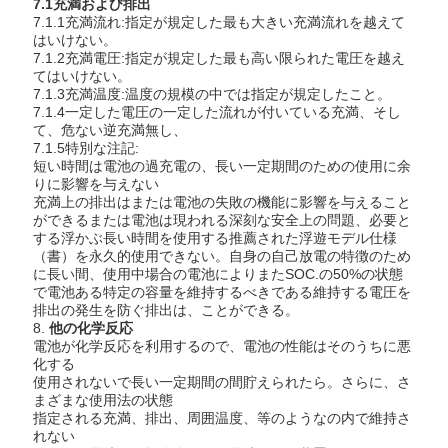
7.1充満および排出
7.1.1充満流れ:指定が規定した最も大きい充満流れを越えて
はいけない。
7.1.2充満電圧:指定が規定した最も高い限られた電圧を越え
てはいけない。
7.1.3充満温度:温度の規模の中では指定が規定したこと。
7.1.4一定した電圧の一定した流れが付いている充満、そし
て、危ない逆充満無し、
7.1.5特別な注記:
短い時間は電池の過充電の、長い一定期間のための使用に余
りに影響を与えない
充満上の排出はまたは電池の失敗の機能に影響を与えること
ができるまたは電池は現われる深刻な安全上の問題、必要と
する浮かぶ長い時間を使用する推薦された浮遊モデル仕様
（書）を永久的使用できない。自身の自己放電の特徴のため
に長い間、使用中場合の電池によりまたSOC.の50%の状態
で電池ある特定の容量を維持するべきである維持する電圧を
排出の発生を防ぐ排出は、ことができる。
8.
他の化学反応
電池が化学反応を利用するので、電池の性能はそのうちに悪
化する
使用されないで長い一定期間の間貯えられたら。さらに、さ
まざまな使用法の状態
指定される充満、排出、周囲温度、等のようなの内で維持さ
れない