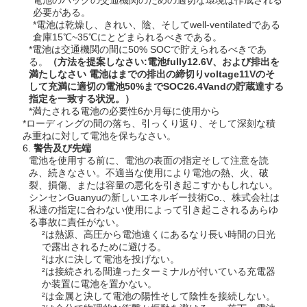
電池のパックの交通機関のための適切な環境は作成される
必要がある。
*電池は乾燥し、きれい、陰、そしてwell-ventilatedである
倉庫15℃~35℃にとどまられるべきである。
*電池は交通機関の間に50% SOCで貯えられるべきであ
る。
（方法を提案しなさい:電池fully12.6V、および排出を
満たしなさい 電池はまでの排出の締切りvoltage11Vのそ
して充満に適切の電池50%までSOC26.4Vandの貯蔵達する
指定を一致する状況。）
*満たされる電池の必要性6か月毎に使用から
*ローディングの間の落ち、引っくり返り、そして深刻な積
み重ねに対して電池を保ちなさい。
6.
警告及び先端
電池を使用する前に、電池の表面の指定そして注意を読
み、続きなさい。不適当な使用により電池の熱、火、破
裂、損傷、または容量の悪化を引き起こすかもしれない。
シンセンGuanyuの新しいエネルギー技術Co.、株式会社は
私達の指定に合わない使用によって引き起こされるあらゆ
る事故に責任がない。
²は熱源、高圧から電池遠くにあるなり長い時間の日光
で露出されるために避ける。
²は水に決して電池を投げない。
²は接続される間違ったターミナルが付いている充電器
か装置に電池を置かない。
²は金属と決して電池の陽性そして陰性を接続しない。