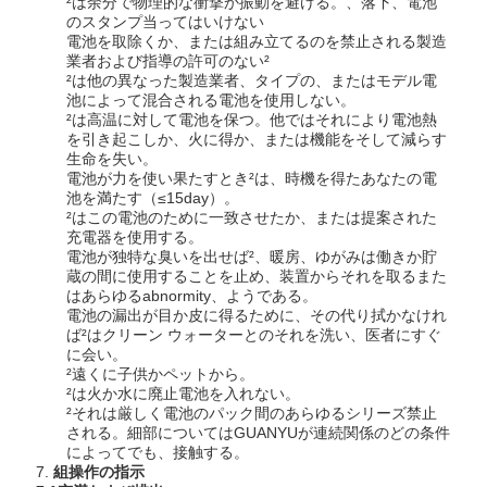
²は余分で物理的な衝撃か振動を避ける。、落下、電池
のスタンプ当ってはいけない
電池を取除くか、または組み立てるのを禁止される製造
業者および指導の許可のない²
²は他の異なった製造業者、タイプの、またはモデル電
池によって混合される電池を使用しない。
²は高温に対して電池を保つ。他ではそれにより電池熱
を引き起こしか、火に得か、または機能をそして減らす
生命を失い。
電池が力を使い果たすとき²は、時機を得たあなたの電
池を満たす（≤15day）。
²はこの電池のために一致させたか、または提案された
充電器を使用する。
電池が独特な臭いを出せば²、暖房、ゆがみは働きか貯
蔵の間に使用することを止め、装置からそれを取るまた
はあらゆるabnormity、ようである。
電池の漏出が目か皮に得るために、その代り拭かなけれ
ば²はクリーン ウォーターとのそれを洗い、医者にすぐ
に会い。
²遠くに子供かペットから。
²は火か水に廃止電池を入れない。
²それは厳しく電池のパック間のあらゆるシリーズ禁止
される。細部についてはGUANYUが連続関係のどの条件
によってでも、接触する。
7.
組操作の指示