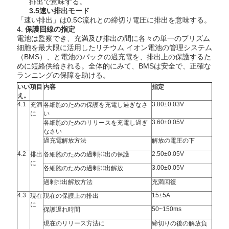
排出で意味する。
3.5速い排出モード
「速い排出」は0.5C流れとの締切り電圧に排出を意味する。
4.
保護回線の指定
電池は監察でき、充満及び排出の間に各々の単一のプリズム
細胞を最大限に活用した
リチウム イオン電池の
管理システム
（BMS）、と電池のパックの過充電を、排出上の保護するた
めに短絡供給される。全体的にみて、BMSは安全で、正確な
ランニングの保障を助ける。
いい
項目
内容
指定
え。
4.1
3.80±0.03V
充満
各細胞のための保護を充電し過ぎなさ
に
い
3.60±0.05V
各細胞のためのリリースを充電し過ぎ
なさい
過充電解放方法
解放の電圧の下
4.2
2.50±0.05V
排出
各細胞のための過剰排出の保護
に
3.00±0.05V
各細胞のための過剰排出解放
過剰排出解放方法
充満回復
4.3
15±5A
現在
現在の保護上の排出
に
50~150ms
保護遅れ時間
現在のリリース方法に
締切りの後の解放負