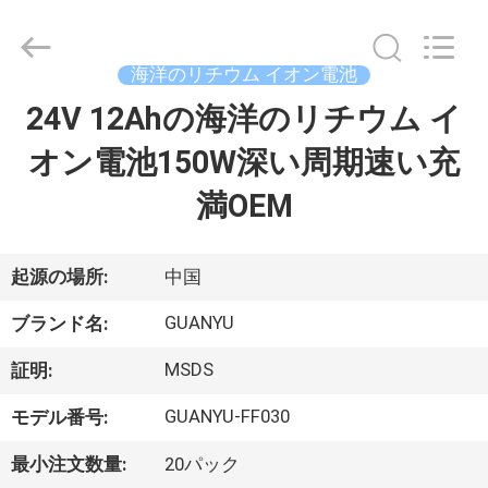
洋
の
リ
チ
海洋のリチウム イオン電池
ウ
ム
イ
24V 12Ahの海洋のリチウム イ
家
オ
ン
オン電池150W深い周期速い充
電
池
supplier.
製
満OEM
Copyright
©
2021
品
-
2026
Shenzhen
起源の場所:
中国
guanyu
new
私
energy
GUANYU
ブランド名:
technology
co.,
達
ltd.
MSDS
All
証明:
Rights
に
Reserved.
Developed
GUANYU-FF030
モデル番号:
by
つ
ECER
最小注文数量:
20パック