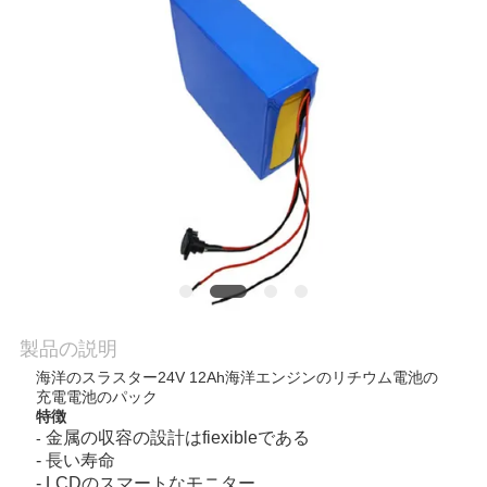
私
達
に
連
絡
し
な
さ
製品の説明
海洋のスラスター24V 12Ah海洋エンジンのリチウム電池の
い
充電電池のパック
特徴
金属の収容の設計はfiexibleである
-
引
- 長い寿命
- LCDのスマートなモニター