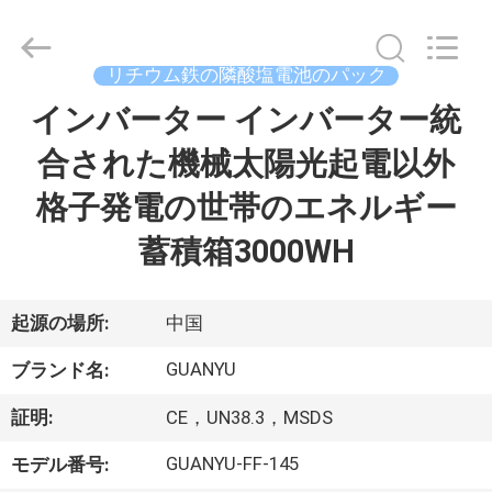
energy
technology
co.,
ltd.
All
リチウム鉄の隣酸塩電池のパック
Rights
Reserved.
インバーター インバーター統
家
Developed
by
ECER
合された機械太陽光起電以外
製
格子発電の世帯のエネルギー
品
蓄積箱3000WH
私
起源の場所:
中国
達
GUANYU
ブランド名:
に
証明:
CE，UN38.3，MSDS
つ
GUANYU-FF-145
モデル番号: