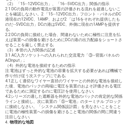
（2） 「15--12VDC出力」、「16--5VDC出力」関係の指示
2.1 DCの負荷の動作電流が装置の評価される流れを超過しないこ
とを確認しなさい。2 「15--12VDC出力」フロント・パネルのDC
港現在の12VDC、1AMP、および2 「は16をそれぞれ提供したも
のだ--5VDC出力」DCの港は5VDC、外側に現在の1AMPを提供す
る;
2.2 DCの負荷に接続した場合、間違わないために極性に注意を払
えば装置への損傷を避けるためにDCの港の出力配線をショートさ
せることを厳しく禁止する;
（3）本管の入力関係の記述
3.1 AC入力ソケットへの入れられた交流電力「③--背面パネルの
ACInput」;
（4）外的な電池を接続するための指示
注:電池はずっと外的な電池の容量を拡大する必要があれば機械で
作り付け従う次ステップにである;
4.1正しく適切なワイヤー直径のワイヤーとの外的な電池を接続し
た後、電池のパックの両端に電圧を装置のおよそ評価される電圧
であるために測定するのに電圧計を使用しなさい;
4.2シリーズの適した遮断器を外的な電池のパックの肯定的な関係
ラインと接続し、次に装置の「⑤—電池」のターミナル ブロック
に接続しなさい。「システム関係設計図」を見なさいことをこと
に電池の極性装置への損傷を避けること電池の関係の間に間違う
注目しなさい;
4.
物理的な地図