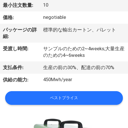
い
10
最小注文数量:
て
negotiable
価格:
工
パッケージの詳
標準的な輸出カートン、パレット
細:
場
受渡し時間:
サンプルのための2~4weeks;大量生産
旅
のための4~6weeks
行
支払条件:
生産の前の30%、配達の前の70%
450Mwh/year
供給の能力:
品
質
ベストプライス
管
理