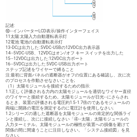
記述:
⑩--インバーターLCD表示/操作インターフェイス
11太陽:太陽入力自動運転表示灯
12電池:電池の自動運転表示灯
13-DCは出力した::5VDC-USBの12VDC出力表示器
14--5VDC-USB、12VDCはオン/オフ キー スイッチを出力した
15--12VDCは出力した:12VDC出力ポート
16--5VDCは出力した:5VDC-USB出力ポート
ステップ記述をワイヤーで縛ること
注:最初に背面パネルの遮断器がオフの位置にある確認し、次に次
のプロセスを作動させなさいことを;
（1）太陽モジュールを接続するための指示:
1.1正しく評価される力内の太陽モジュールを適切なワイヤー直径
のワイヤーと接続するため。太陽モジュールが日光--にさらされ
るとき、装置の評価される電圧約1.5-1.7倍のであるモジュールの
両端に開路の電圧を測定するのに電圧計を使用しなさい;
1.2シリーズの適した遮断器を太陽モジュールの肯定的な関係ライ
ンと接続し、次にに接続しなさい「④--太陽」太陽モジュールの
入力ターミナル。太陽モジュールの極性が装置への損傷を避けて
関係の間に間違うことに注目しなさい。「システム接続図」を見
なさい;