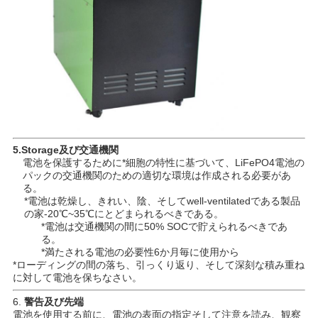
5.Storage及び交通機関
電池を保護するために*細胞の特性に基づいて、LiFePO4電池の
パックの交通機関のための適切な環境は作成される必要があ
る。
*電池は乾燥し、きれい、陰、そしてwell-ventilatedである製品
の家-20℃~35℃にとどまられるべきである。
*電池は交通機関の間に50% SOCで貯えられるべきであ
る。
*満たされる電池の必要性6か月毎に使用から
*ローディングの間の落ち、引っくり返り、そして深刻な積み重ね
に対して電池を保ちなさい。
6.
警告及び先端
電池を使用する前に、電池の表面の指定そして注意を読み、観察