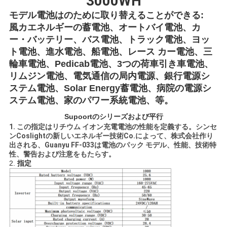
3000WH
用
モデル電池はのために取り替えることができる:
風カエネルギーの蓄電池、
オートバイ電池、カ
を
ー・バッテリー、バス電池、トラック電池、ヨッ
要
ト電池、進水電池、船電池、レース カー電池、三
輪車電池、Pedicab電池、3つの荷車引き車電池、
求
リムジン電池、電気通信の局内電源、銀行電源シ
ステム電池、Solar Energy蓄電池、病院の電源シ
し
ステム電池、家のパワー系統電池、等。
な
Supoortのシリーズおよび平行
1.
この指定はリチウム イオン充電電池の性能を定義する。シンセ
さ
ンCoslightの新しいエネルギー技術Co.によって、株式会社作り
出される、Guanyu FF-033は電池のパック モデル、性能、技術特
い
性、警告および注意をもたらす。
2.
指定
地
図