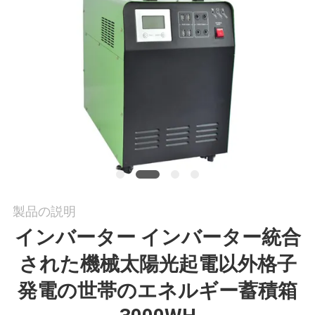
私
達
に
連
絡
し
な
製品の説明
さ
インバーター インバーター統合
い
された機械太陽光起電以外格子
発電の世帯のエネルギー蓄積箱
引