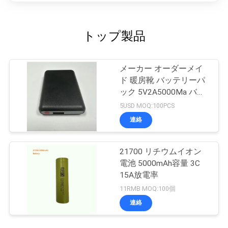
トップ製品
メーカー オーダーメイ
ド 暖房靴 バッテリーパ
ック 5V2A5000Ma バッ
テリー
5USD MOQ:100PCS
連絡
21700 リチウムイオン
電池 5000mAh容量 3C
15A放電率
11RMB MOQ:100個
連絡