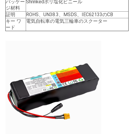
パッケー
Shrinkedポリ塩化ビニール
ジ材料
証明
ROHS、UN38.3、MSDS、IEC62133のCB
キー ワ
電気自転車の電気三輪車のスクーター
ード