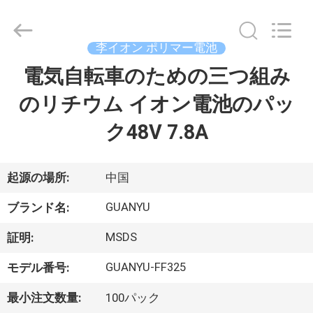
-
2026
Shenzhen
guanyu
new
李イオン ポリマー電池
energy
technology
co.,
電気自転車のための三つ組み
家
ltd.
All
Rights
のリチウム イオン電池のパッ
Reserved.
Developed
製
by
ク48V 7.8A
ECER
品
起源の場所:
中国
私
GUANYU
ブランド名:
達
MSDS
証明:
に
GUANYU-FF325
モデル番号:
つ
最小注文数量:
100パック