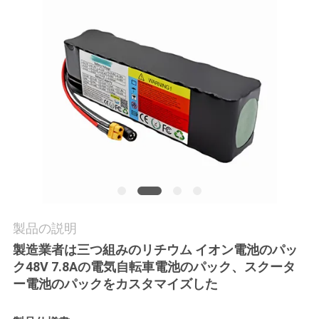
私
達
に
連
絡
し
な
さ
製品の説明
製造業者は三つ組みのリチウム イオン電池のパッ
い
ク48V 7.8Aの電気自転車電池のパック、スクータ
ー電池のパックをカスタマイズした
引