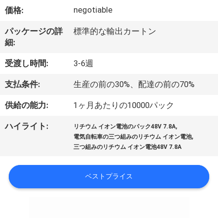
い
negotiable
価格:
て
パッケージの詳
標準的な輸出カートン
細:
工
受渡し時間:
3-6週
場
支払条件:
生産の前の30%、配達の前の70%
旅
供給の能力:
1ヶ月あたりの10000パック
行
,
ハイライト:
リチウム イオン電池のパック48V 7.8A
,
電気自転車の三つ組みのリチウム イオン電池
品
三つ組みのリチウム イオン電池48V 7.8A
質
ベストプライス
管
理