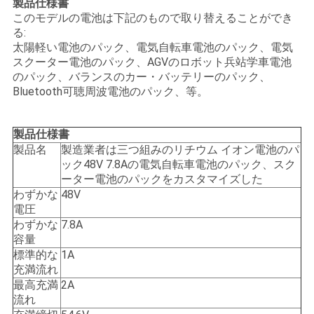
製品仕様書
用
このモデルの電池は下記のもので取り替えることができ
る:
を
太陽軽い電池のパック、電気自転車電池のパック、電気
スクーター電池のパック、AGVのロボット兵站学車電池
要
のパック、バランスのカー・バッテリーのパック、
Bluetooth可聴周波電池のパック、等。
求
し
製品仕様書
製品名
製造業者は三つ組みのリチウム イオン電池のパ
な
ック48V 7.8Aの電気自転車電池のパック、スク
ーター電池のパックをカスタマイズした
さ
わずかな
48V
い
電圧
わずかな
7.8A
容量
標準的な
1A
地
充満流れ
図
最高充満
2A
流れ