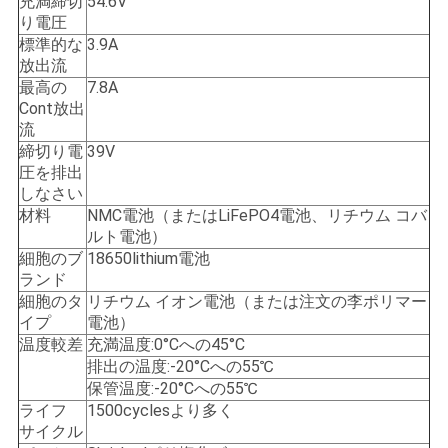
充満締切
54.6V
り電圧
PRIVACY
標準的な
3.9A
POLICY
放出流
最高の
7.8A
Cont放出
流
締切り電
39V
圧を排出
しなさい
材料
NMC電池（またはLiFePO4電池、リチウム コバ
ルト電池）
細胞のブ
18650lithium電池
ランド
細胞のタ
リチウム イオン電池（または注文の李ポリマー
イプ
電池）
温度較差
充満温度:0°Cへの45°C
排出の温度:-20°Cへの55℃
保管温度:-20°Cへの55℃
ライフ
1500cyclesより多く
サイクル