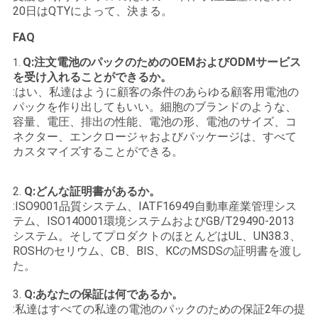
20日はQTYによって、決まる。
FAQ
Q:注文電池のパックのためのOEMおよびODMサービス
1.
を受け入れることができるか。
:はい、私達はように顧客の条件のあらゆる顧客用電池の
パックを作り出してもいい。細胞のブランドのような、
容量、電圧、排出の性能、電池の形、電池のサイズ、コ
ネクター、エンクロージャおよびパッケージは、すべて
カスタマイズすることができる。
2.
Q:どんな証明書があるか。
:ISO9001品質システム、IATF16949自動車産業管理シス
テム、ISO140001環境システムおよびGB/T29490-2013
システム。そしてプロダクトのほとんどはUL、UN38.3、
ROSHのセリウム、CB、BIS、KCのMSDSの証明書を渡し
た。
3.
Q:あなたの保証は何であるか。
:私達はすべての私達の電池のパックのための保証2年の提