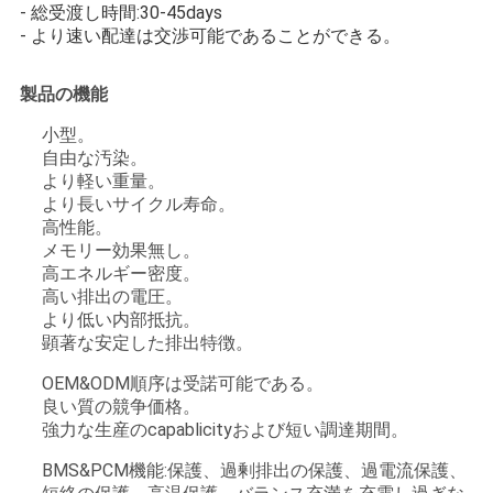
- 総受渡し時間:30-45days
- より速い配達は交渉可能であることができる。
製品の機能
小型。
自由な汚染。
より軽い重量。
より長いサイクル寿命。
高性能。
メモリー効果無し。
高エネルギー密度。
高い排出の電圧。
より低い内部抵抗。
顕著な安定した排出特徴。
OEM&ODM順序は受諾可能である。
良い質の競争価格。
強力な生産のcapablicityおよび短い調達期間。
BMS&PCM機能:保護、過剰排出の保護、過電流保護、