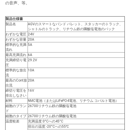
の音声、等。
用
を
製品仕様書
製品名
AGVのスマートなバンド パレット、スタッカーのトラック、
要
シャトルのトラック、リチウム鉄の隣酸塩電池のパック
わずかな電圧
24V
求
わずかな容量
20A
標準的な充満
5A
流れ
し
最高充満流れ
6A
充満締切り電
29.2V
な
圧
標準的な放出
10A
さ
流
最高のCont放
20A
い
出流
締切り電圧を
16V
排出しなさい
材料
NMC電池（またはLiFePO4電池、リチウム コバルト電池）
地
細胞のブラン
26700リチウム鉄の隣酸塩電池
ド
細胞のタイプ
26700リチウム鉄の隣酸塩電池
図
温度較差
充満温度:0°Cへの45°C
排出の温度:-20°Cへの55℃