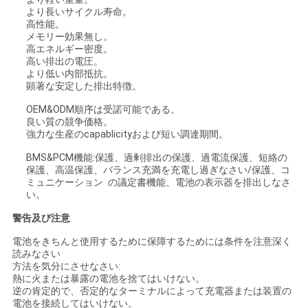
より長いサイクル寿命。
高性能。
メモリー効果無し。
高エネルギー密度。
高い排出の電圧。
より低い内部抵抗。
顕著な安定した排出特徴。
OEM&ODM順序は受諾可能である。
良い質の競争価格。
強力な生産のcapablicityおよび短い調達期間。
BMS&PCM機能:保護、過剰排出の保護、過電流保護、短絡の
保護、高温保護、バランス充満を充電し過ぎなさい/保護、コ
ミュニケーション の議定書機能、電池の表示器を排出しなさ
い。
警告及び注意
電池をきちんと使用するために保障するためには条件を注意深く
読みなさい
方法を気分にさせなさい:
熱に火または暴露の電池を捨てはいけない。
逆の肯定的で、否定的なターミナルによって充電器または装置の
電池を接続してはいけない。