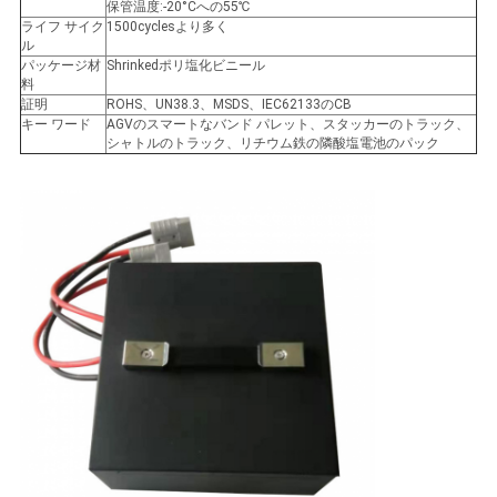
保管温度:-20°Cへの55℃
PRIVACY
ライフ サイク
1500cyclesより多く
ル
POLICY
パッケージ材
Shrinkedポリ塩化ビニール
料
証明
ROHS、UN38.3、MSDS、IEC62133のCB
キー ワード
AGVのスマートなバンド パレット、スタッカーのトラック、
シャトルのトラック、リチウム鉄の隣酸塩電池のパック