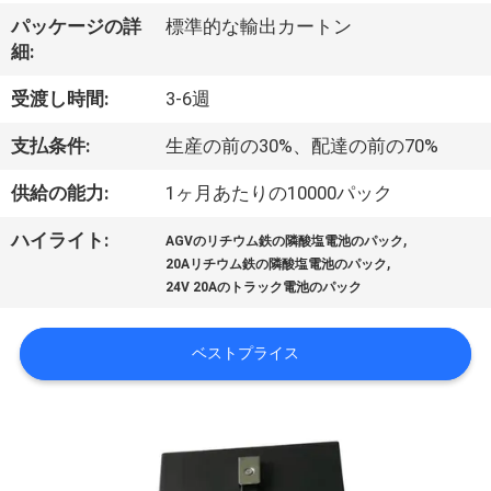
い
パッケージの詳
標準的な輸出カートン
て
細:
受渡し時間:
3-6週
工
支払条件:
生産の前の30%、配達の前の70%
場
供給の能力:
1ヶ月あたりの10000パック
旅
,
ハイライト:
行
AGVのリチウム鉄の隣酸塩電池のパック
,
20Aリチウム鉄の隣酸塩電池のパック
24V 20Aのトラック電池のパック
品
ベストプライス
質
管
理