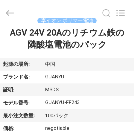
-
2026
Shenzhen
guanyu
new
李イオン ポリマー電池
energy
technology
co.,
AGV 24V 20Aのリチウム鉄の
家
ltd.
All
Rights
隣酸塩電池のパック
Reserved.
Developed
製
by
ECER
品
起源の場所:
中国
GUANYU
ブランド名:
私
MSDS
証明:
達
GUANYU-FF243
モデル番号:
に
最小注文数量:
100パック
つ
negotiable
価格: