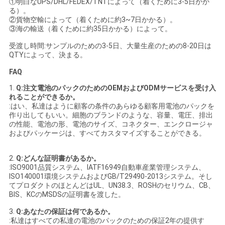
①明白なUPS/DHL/FEDEX/TNTによって（着くために3-5日かか
る）。
②貨物空輸によって（着くために約3~7日かかる）。
③海の輸送（着くために約35日かかる）によって。
受渡し時間:サンプルのための3-5日、大量生産のための8-20日は
QTYによって、決まる。
FAQ
1.
Q:注文電池のパックのためのOEMおよびODMサービスを受け入
れることができるか。
:はい、私達はように顧客の条件のあらゆる顧客用電池のパックを
作り出してもいい。細胞のブランドのような、容量、電圧、排出
の性能、電池の形、電池のサイズ、コネクター、エンクロージャ
およびパッケージは、すべてカスタマイズすることができる。
2.
Q:どんな証明書があるか。
:ISO9001品質システム、IATF16949自動車産業管理システム、
ISO140001環境システムおよびGB/T29490-2013システム。そし
てプロダクトのほとんどはUL、UN38.3、ROSHのセリウム、CB、
BIS、KCのMSDSの証明書を渡した。
3.
Q:あなたの保証は何であるか。
:私達はすべての私達の電池のパックのための保証2年の提供す