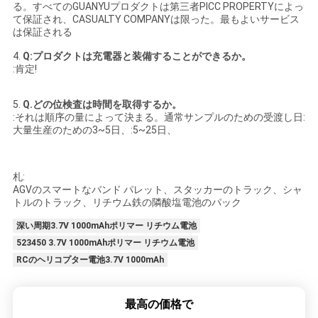
る。すべてのGUANYUプロダクトは第三者PICC PROPERTYによっ
て保証され、CASUALTY COMPANYは限った。最もよいサービス
は保証される
4.
Q:
プロダクトは充電器と装備することができるか。
:肯定!
5.
Q.どの位検査は時間を取得するか。
:それは順序の量によって決まる。通常サンプルのための受渡し日:
大量生産のための3~5日、:5~25日、
札:
AGVのスマートなバンド パレット、スタッカーのトラック、シャ
トルのトラック、リチウム鉄の隣酸塩電池のパック
深い周期3.7V 1000mAhポリマー リチウム電池
523450 3.7V 1000mAhポリマー リチウム電池
RCのヘリコプター電池3.7V 1000mAh
最高の価格で