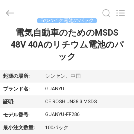
©
2021
-
2026
Shenzhen
Eのバイク電池のパック
guanyu
new
energy
電気自動車のためのMSDS
家
technology
co.,
ltd.
48V 40Aのリチウム電池のパ
All
Rights
製
Reserved.
ック
Developed
by
品
ECER
起源の場所:
シンセン、中国
私
GUANYU
ブランド名:
達
CE ROSH UN38.3 MSDS
証明:
に
GUANYU-FF286
モデル番号:
つ
最小注文数量:
100パック