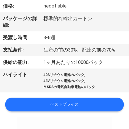
い
negotiable
価格:
て
パッケージの詳
標準的な輸出カートン
細:
工
受渡し時間:
3-6週
場
支払条件:
生産の前の30%、配達の前の70%
旅
供給の能力:
1ヶ月あたりの10000パック
行
,
ハイライト:
40Aリチウム電池のパック
,
48Vリチウム電池のパック
品
MSDSの電気自動車電池のパック
質
ベストプライス
管
理