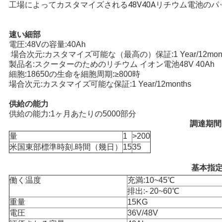
工場によってカスタマイズされる48V40Aリチウム電池の
用
を
速い細部
電圧:48Vの容量:40Ah
要
カスタマイズ可能な
場合次元:
（最高の）保証:1 Year/12mon
製品名:スクーターのためのリチウム イオン電池48V 40Ah
求
細胞:18650の生命を細胞周期:≥800時
カスタマイズ可能な
場合次元:
保証:1 Year/12months
し
供給の能力
な
供給の能力:1ヶ月あたりの5000部分
調達期間
さ
量
1
>200
い
米国東部標準時刻.時間（幾日）
15
35
基本指
働く温度
充満:10~45℃
地
排出:- 20~60℃
図
重量
15KG
電圧
36V/48V