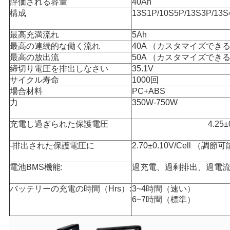
評価される容量
40Ah
PRIVACY
構成
13S1P/10S5P/13S3P/13S
POLICY
最高充満流れ
5Ah
最高の連続的な働く流れ
40A （カスタマイズでき
最高の放出流
50A （カスタマイズでき
締切り電圧を排出しなさい
35.1V
サイクル寿命
1000回
場合材料
PC+ABS
力
350W-750W
充電し過ぎられた保護電圧
4.25
-排出された保護電圧に
2.70±0.10V/Cell （調節
電池BMS機能:
過充電、過剰排出、過電
バッテリーの充電の時間（Hrs）:
3~4時間（速い）
6~7時間（標準）