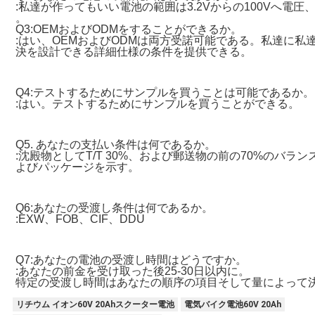
:私達が作ってもいい電池の範囲は3.2Vからの100Vへ電圧、
。
Q3:OEMおよびODMをすることができるか。
:はい、OEMおよびODMは両方受諾可能である。私達に
決を設計できる詳細仕様の条件を提供できる。
Q4:テストするためにサンプルを買うことは可能であるか。
:はい。テストするためにサンプルを買うことができる。
Q5. あなたの支払い条件は何であるか。
:沈殿物としてT/T 30%、および郵送物の前の70%のバ
よびパッケージを示す。
Q6:あなたの受渡し条件は何であるか。
:EXW、FOB、CIF、DDU
Q7:あなたの電池の受渡し時間はどうですか。
:あなたの前金を受け取った後25-30日以内に。
特定の受渡し時間はあなたの順序の項目そして量によって
リチウム イオン60V 20Ahスクーター電池
電気バイク電池60V 20Ah