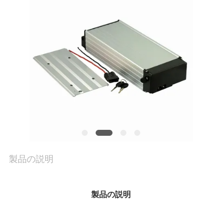
私
達
に
連
絡
し
な
さ
製品の説明
い
製品の説明
引